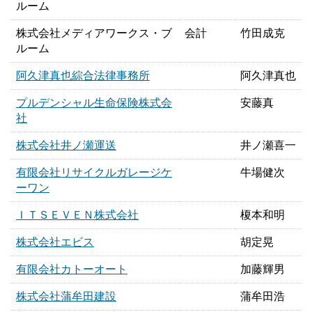
ルーム
株式会社メディアワークス・ブ
会計
竹田成克
ルーム
阿久津真也綜合法律事務所
阿久津真也
プルデンシャル生命保険株式会
安藤真
社
株式会社井ノ瀬運送
井ノ瀬喜一
有限会社リサイクルガレージケ
牛場健次
ーワン
ＩＴＳＥＶＥＮ株式会社
榎本和明
株式会社エビス
胡定晃
有限会社カトーオート
加藤輝男
株式会社蒲牟田建設
蒲牟田浩