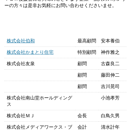
ーの方々は是非お気軽にお問い合わせくださいませ。
株式会社伯和
最高顧問
安本養伯
株式会社かまとり住宅
特別顧問
神作雅之
株式会社友泉
顧問
古森良二
顧問
藤田伸二
顧問
吉川晃司
株式会社南山堂ホールディング
小池孝芳
ス
株式会社ＭＪ
会長
白鳥久男
株式会社メディアワークス・ブ
会計
清水計年