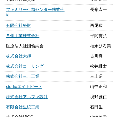
ファミリー引越センター株式会
長嶺宏一
社
有限会社発財
西尾猛
八州工業株式会社
平間誉弘
医療法人社団倫純会
福永ひろ美
株式会社大輝
古川輝
株式会社コーリング
松井継太
株式会社三上工業
三上昭
studioエイトビート
山中正和
株式会社アルファ設計
境野雅仁
有限会社生稜工業
石田生