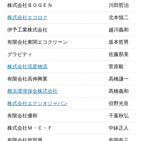
株式会社ＢＯＧＥＮ
川田哲治
株式会社エコロク
北本慎二
伊予工業株式会社
越川義和
有限会社東関エコクリーン
坂本哲男
グラビティ
佐藤那美
株式会社流星物流
菅原毅
有限会社高伸興業
高橋謙一
横浜環境保全株式会社
髙橋義和
株式会社エクシオジャパン
但野光良
有限会社優和
千葉秋弘
株式会社Ｍ・Ｃ・Ｆ
中鉢正人
有限会社加賀屋
長岡長三